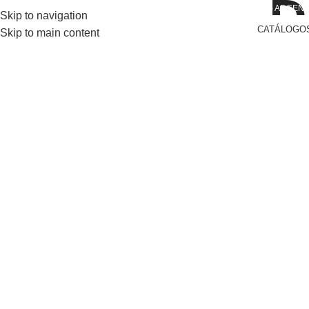
D
ENTAS@EUROSTONESA.COM.AR
AV. DEL LIBERTADOR 6602 - CABA - ARGEN
Skip to navigation
CATÁLOGO
Skip to main content
contactanos