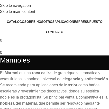
VENTAS@EUROSTONESA.COM.AR
Skip to navigation
AV. DEL LIBERTADOR 6602 - CABA - ARGENTINA
Skip to main content
CATÁLOGO
SOBRE NOSOTROS
APLICACIONES
PRESUPUESTO
CONTACTO
0
0
Marmoles
El
Mármol
es una
roca caliza
de gran riqueza cromática y
vetas fluidas, sinónimo universal de
elegancia y sofisticación.
Se recomienda para aplicaciones de
interior
como baños,
escaleras y revestimientos decorativos, donde su estética
noble es la protagonista. Su principal ventaja competitiva es la
nobleza del material,
que permite ser renovado mediante