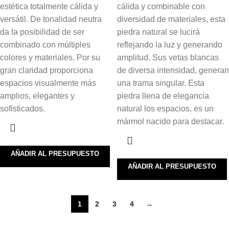
estética totalmente cálida y
cálida y combinable con
versátil. De tonalidad neutra
diversidad de materiales, esta
da la posibilidad de ser
piedra natural se lucirá
combinado con múltiples
reflejando la luz y generando
colores y materiales. Por su
amplitud. Sus vetas blancas
gran claridad proporciona
de diversa intensidad, generan
espacios visualmente más
una trama singular. Esta
amplios, elegantes y
piedra llena de elegancia
sofisticados.
natural los espacios, es un
mármol nacido para destacar.
AÑADIR AL PRESUPUESTO
AÑADIR AL PRESUPUESTO
1
2
3
4
→