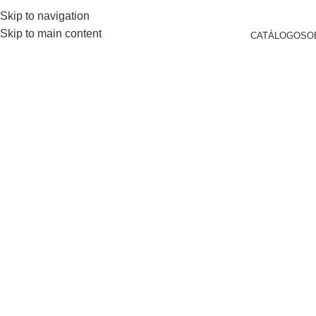
ENTAS@EUROSTONESA.COM.AR
AV. DEL LIBERTADOR 6602 - CABA - ARGEN
Skip to navigation
Skip to main content
CATÁLOGO
SO