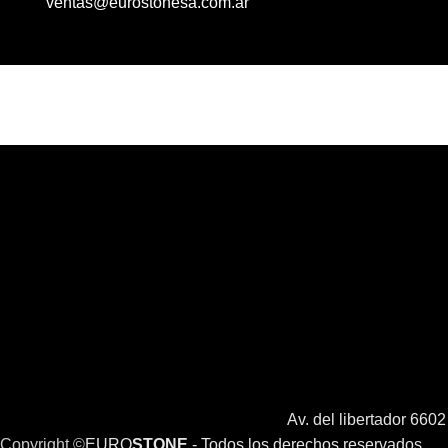
ventas@eurostonesa.com.ar
Av. del libertador 660
Copyright ©
EURO
STONE
- Todos los derechos reservados.