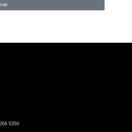
saje
2266 5350