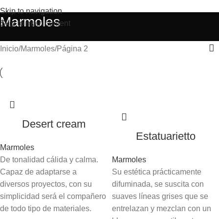
Skip to navigation
Marmoles
Skip to main content
Inicio
Marmoles
Página 2
Desert cream
Estatuarietto
Marmoles
De tonalidad cálida y calma.
Marmoles
Capaz de adaptarse a
Su estética prácticamente
diversos proyectos, con su
difuminada, se suscita con
simplicidad será el compañero
suaves líneas grises que se
de todo tipo de materiales.
entrelazan y mezclan con un