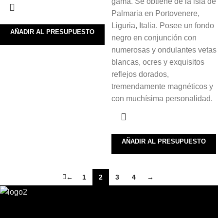
gama. Se obtiene de la isla de
Palmaria en Portovenere,
Liguria, Italia. Posee un fondo
AÑADIR AL PRESUPUESTO
negro en conjunción con
numerosas y ondulantes vetas
blancas, ocres y exquisitos
reflejos dorados,
tremendamente magnéticos y
con muchísima personalidad.
AÑADIR AL PRESUPUESTO
←
1
2
3
4
→