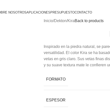
TINA
OBRE NOSOTROS
APLICACIONES
PRESUPUESTO
CONTACTO
Inicio
Dekton
Kira
Back to products
Inspirado en la piedra natural, se pare
versatilidad. El color Kira se ha basa
vetas en gris claro. Sus vetas finas di
y su suave textura mate le confieren u
FORMATO
ESPESOR